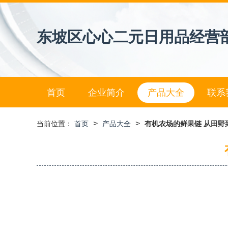
东坡区心心二元日用品经营
首页
企业简介
产品大全
联系
>
>
当前位置：
首页
产品大全
有机农场的鲜果链 从田野