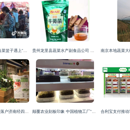
高温下的菜价博弈 当菜篮子遇上“烤验”
贵州龙里县蔬菜水产副食品公司 深耕新鲜蔬菜零售，守护市民“菜篮子”
苏鲜生山东首店正式落户济南经四万达，掀起新鲜蔬菜零售新浪潮
颠覆农业刻板印象 中国植物工厂“点亮”资本前路与新鲜蔬菜零售