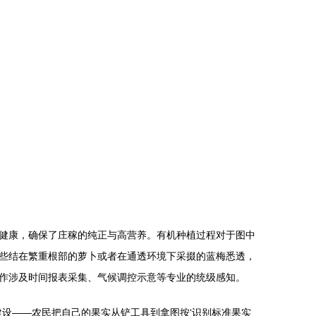
健康，确保了庄稼的纯正与高营养。有机种植过程对于图中
些结在繁重根部的萝卜或者在通透环境下采掇的蓝梅悉透，
作涉及时间报表采集、气候调控示意等专业的统级感知。
设——农民把自己的果实从铲工具到拿图按‘识别标准果实