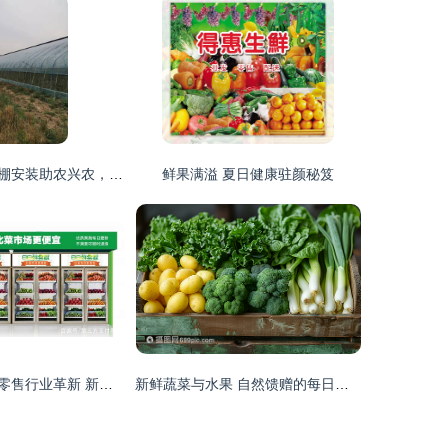
南京本地蔬菜大棚安装助农兴农，智能温室引领绿色新鲜零售新潮流
鲜果满溢 夏日健康驻颜秘笈
合利宝支付推动零售行业革新 新型生鲜自助售卖机进社区，新鲜水果触手可及
新鲜蔬菜与水果 自然馈赠的每日鲜礼